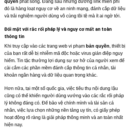
quyền
phát sóng. Đằng sau những đường link miễn phí
đó là hàng loạt nguy cơ về an ninh mạng, đánh cắp dữ liệu
và trải nghiệm người dùng vô cùng tồi tệ mà ít ai ngờ tới.
Đối mặt với rắc rối pháp lý và nguy cơ mất an toàn
thông tin
Khi truy cập vào các trang web vi phạm
bản quyền
, thiết bị
của bạn rất dễ bị nhiễm mã độc hoặc virus gián điệp nguy
hiểm. Tin tặc thường lợi dụng sự sơ hở của người xem để
cài cắm các phần mềm đánh cắp thông tin cá nhân, tài
khoản ngân hàng và dữ liệu quan trọng khác.
Hơn nữa, tại một số quốc gia, việc tiêu thụ nội dung lậu
cũng có thể khiến người dùng vướng vào các rắc rối pháp
lý không đáng có. Để bảo vệ chính mình và tài sản cá
nhân, việc lựa chọn những nền tảng uy tín, có giấy phép
hoạt động rõ ràng là giải pháp thông minh và an toàn nhất
hiện nay.