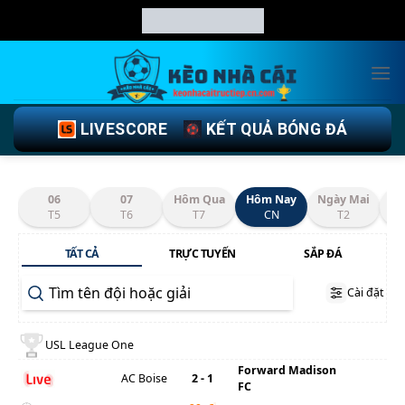
Chuyển
đến
nội
dung
LIVESCORE
KẾT QUẢ BÓNG ĐÁ
06
07
Hôm Qua
Hôm Nay
Ngày Mai
T5
T6
T7
CN
T2
TẤT CẢ
TRỰC TUYẾN
SẮP ĐÁ
Cài đặt
USL League One
Forward Madison
AC Boise
2 - 1
FC