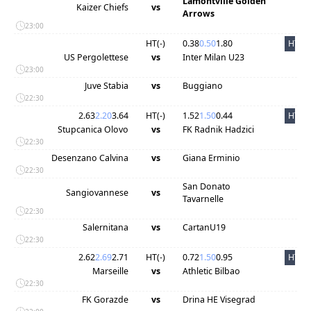
Lamontville Golden
Kaizer Chiefs
vs
Arrows
23:00
HT(
-
)
0.38
0.50
1.80
HT
US Pergolettese
vs
Inter Milan U23
23:00
Juve Stabia
vs
Buggiano
22:30
2.63
2.20
3.64
HT(
-
)
1.52
1.50
0.44
HT
Stupcanica Olovo
vs
FK Radnik Hadzici
22:30
Desenzano Calvina
vs
Giana Erminio
22:30
San Donato
Sangiovannese
vs
Tavarnelle
22:30
Salernitana
vs
CartanU19
22:30
2.62
2.69
2.71
HT(
-
)
0.72
1.50
0.95
HT
Marseille
vs
Athletic Bilbao
22:30
FK Gorazde
vs
Drina HE Visegrad