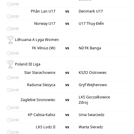
23:00
Phần Lan U17
vs
Denmark U17
20:00
Norway U17
vs
U17 Thụy Điển
20:00
Lithuania A Lyga Women
FK Vilnius (W)
vs
Nữ FK Banga
23:00
Poland III Liga
Star Starachowice
vs
KSZO Ostrowiec
23:00
Radunia Stezyca
vs
Gryf Wejherowo
22:00
LKS Goczalkowice
Zaglebie Sosnowiec
vs
Zdroj
22:00
KP Calisia Kalisz
vs
Unia Swarzedz
22:00
LKS Lodz II
vs
Warta Sieradz
22:00