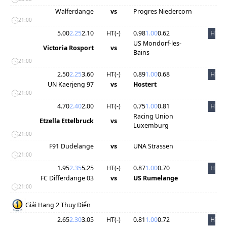
Walferdange
vs
Progres Niedercorn
21:00
5.00
2.25
2.10
HT(
-
)
0.98
1.00
0.62
HT
US Mondorf-les-
Victoria Rosport
vs
Bains
21:00
2.50
2.25
3.60
HT(
-
)
0.89
1.00
0.68
HT
UN Kaerjeng 97
vs
Hostert
21:00
4.70
2.40
2.00
HT(
-
)
0.75
1.00
0.81
HT
Racing Union
Etzella Ettelbruck
vs
Luxemburg
21:00
F91 Dudelange
vs
UNA Strassen
21:00
1.95
2.35
5.25
HT(
-
)
0.87
1.00
0.70
HT
FC Differdange 03
vs
US Rumelange
21:00
Giải Hạng 2 Thụy Điển
2.65
2.30
3.05
HT(
-
)
0.81
1.00
0.72
HT