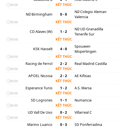
KẾT THÚC
00:00
Nữ Colegio Aleman
Nữ Birmingham
0 - 0
Valencia
KẾT THÚC
00:00
Nữ UD Granadilla
CD Alaves (W)
1 - 2
Tenerife Sur
KẾT THÚC
00:00
Spouwen
KSK Hasselt
4 - 0
Mopertingen
KẾT THÚC
00:00
Racing de Ferrol
2 - 2
Real Madrid Castilla
KẾT THÚC
00:00
APOEL Nicosia
2 - 2
AE Kifisias
KẾT THÚC
00:00
Esperance Tunis
1 - 2
A.S. Marsa
KẾT THÚC
00:00
SD Logrones
1 - 1
Numancia
KẾT THÚC
00:00
UD Vall De Uxo
0 - 2
Villarreal C
KẾT THÚC
00:00
Marino Luanco
0 - 3
SD Ponferradina