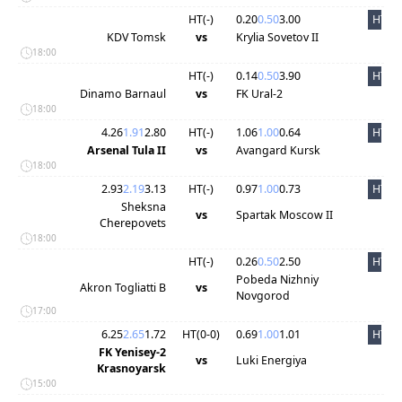
HT(
-
)
0.20
0.50
3.00
HT
KDV Tomsk
vs
Krylia Sovetov II
18:00
HT(
-
)
0.14
0.50
3.90
HT
Dinamo Barnaul
vs
FK Ural-2
18:00
4.26
1.91
2.80
HT(
-
)
1.06
1.00
0.64
HT
Arsenal Tula II
vs
Avangard Kursk
18:00
2.93
2.19
3.13
HT(
-
)
0.97
1.00
0.73
HT
Sheksna
vs
Spartak Moscow II
Cherepovets
18:00
HT(
-
)
0.26
0.50
2.50
HT
Pobeda Nizhniy
Akron Togliatti B
vs
Novgorod
17:00
6.25
2.65
1.72
HT(
0
-
0
)
0.69
1.00
1.01
HT
FK Yenisey-2
vs
Luki Energiya
Krasnoyarsk
15:00