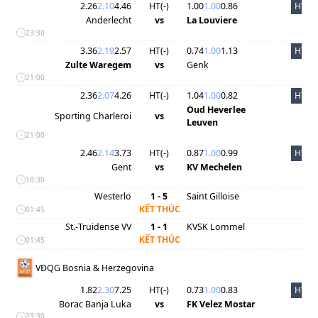
2.26
2.10
4.46
HT(
-
)
1.00
1.00
0.86
HT
Anderlecht
vs
La Louviere
23:30
3.36
2.19
2.57
HT(
-
)
0.74
1.00
1.13
HT
Zulte Waregem
vs
Genk
21:00
2.36
2.07
4.26
HT(
-
)
1.04
1.00
0.82
HT
Oud Heverlee
Sporting Charleroi
vs
Leuven
21:00
2.46
2.14
3.73
HT(
-
)
0.87
1.00
0.99
HT
Gent
vs
KV Mechelen
18:30
Westerlo
1 - 5
Saint Gilloise
KẾT THÚC
01:45
St.-Truidense VV
1 - 1
KVSK Lommel
KẾT THÚC
01:45
VĐQG Bosnia & Herzegovina
1.82
2.30
7.25
HT(
-
)
0.73
1.00
0.83
HT
Borac Banja Luka
vs
FK Velez Mostar
23:30