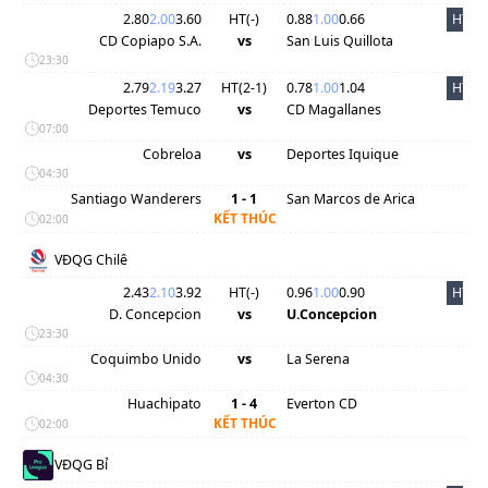
2.80
2.00
3.60
HT(
-
)
0.88
1.00
0.66
HT
CD Copiapo S.A.
vs
San Luis Quillota
23:30
2.79
2.19
3.27
HT(
2
-
1
)
0.78
1.00
1.04
HT
Deportes Temuco
vs
CD Magallanes
07:00
Cobreloa
vs
Deportes Iquique
04:30
Santiago Wanderers
1 - 1
San Marcos de Arica
KẾT THÚC
02:00
VĐQG Chilê
2.43
2.10
3.92
HT(
-
)
0.96
1.00
0.90
HT
D. Concepcion
vs
U.Concepcion
23:30
Coquimbo Unido
vs
La Serena
04:30
Huachipato
1 - 4
Everton CD
KẾT THÚC
02:00
VĐQG Bỉ