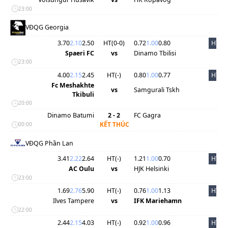
23:00
VĐQG Georgia
3.70
2.10
2.50
HT(
0
-
0
)
0.72
1.00
0.80
HT
Spaeri FC
vs
Dinamo Tbilisi
23:00
4.00
2.15
2.45
HT(
-
)
0.80
1.00
0.77
HT
Fc Meshakhte
vs
Samgurali Tskh
Tkibuli
20:00
Dinamo Batumi
2 - 2
FC Gagra
KẾT THÚC
00:00
VĐQG Phần Lan
3.41
2.22
2.64
HT(
-
)
1.21
1.00
0.70
HT
AC Oulu
vs
HJK Helsinki
23:00
1.69
2.76
5.90
HT(
-
)
0.76
1.00
1.13
HT
Ilves Tampere
vs
IFK Mariehamn
22:00
2.44
2.15
4.03
HT(
-
)
0.92
1.00
0.96
HT