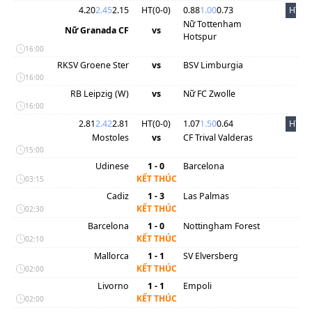
4.20
2.45
2.15
HT(
0
-
0
)
0.88
1.00
0.73
HT
Nữ Tottenham
Nữ Granada CF
vs
Hotspur
16:00
RKSV Groene Ster
vs
BSV Limburgia
16:00
RB Leipzig (W)
vs
Nữ FC Zwolle
16:00
2.81
2.42
2.81
HT(
0
-
0
)
1.07
1.50
0.64
HT
Mostoles
vs
CF Trival Valderas
15:00
Udinese
1 - 0
Barcelona
KẾT THÚC
03:15
Cadiz
1 - 3
Las Palmas
KẾT THÚC
02:30
Barcelona
1 - 0
Nottingham Forest
KẾT THÚC
02:10
Mallorca
1 - 1
SV Elversberg
KẾT THÚC
02:00
Livorno
1 - 1
Empoli
KẾT THÚC
02:00