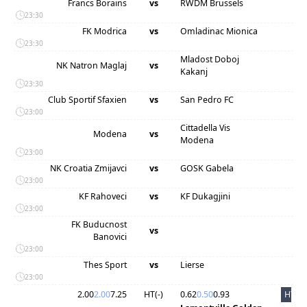
Francs Borains
vs
RWDM Brussels
23:30
FK Modrica
vs
Omladinac Mionica
23:30
Mladost Doboj
NK Natron Maglaj
vs
Kakanj
23:30
Club Sportif Sfaxien
vs
San Pedro FC
23:00
Cittadella Vis
Modena
vs
Modena
23:00
NK Croatia Zmijavci
vs
GOSK Gabela
23:00
KF Rahoveci
vs
KF Dukagjini
23:00
FK Buducnost
vs
Banovici
23:00
Thes Sport
vs
Lierse
23:00
2.00
2.00
7.25
HT(
-
)
0.62
0.50
0.93
HT