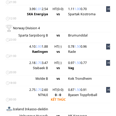
21:00
3.99
2.01
2.54
HT(
0
-
0
)
1.11
1.00
0.70
HT
SKA Energiya
vs
Spartak Kostroma
12:00
Norway Division 4
Sparta Sarpsborg B
vs
Brumunddal
23:00
4.10
2.93
1.88
HT(
-
)
0.78
1.50
0.96
HT
Raelingen
vs
Rade
21:00
2.18
2.70
3.47
HT(
-
)
0.97
1.50
0.77
HT
Stabaek B
vs
Vag
20:00
Molde B
vs
Kvik Trondheim
18:00
2.75
2.70
2.60
HT(
0
-
0
)
0.87
1.50
0.91
HT
NTNUI
0 - 0
Byasen Toppfotball
KẾT THÚC
00:00
Iceland Inkasso-deildin
Volsungur Husavik
vs
HK Kopavog