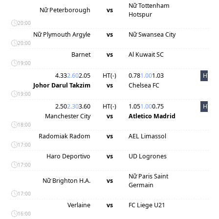
Nữ Tottenham
Nữ Peterborough
vs
Hotspur
20:00
Nữ Plymouth Argyle
vs
Nữ Swansea City
20:00
Barnet
vs
Al Kuwait SC
19:00
4.33
2.60
2.05
HT(
-
)
0.78
1.00
1.03
HT
Johor Darul Takzim
vs
Chelsea FC
19:00
2.50
2.30
3.60
HT(
-
)
1.05
1.00
0.75
HT
Manchester City
vs
Atletico Madrid
18:00
Radomiak Radom
vs
AEL Limassol
17:00
Haro Deportivo
vs
UD Logrones
17:00
Nữ Paris Saint
Nữ Brighton H.A.
vs
Germain
17:00
Verlaine
vs
FC Liege U21
16:00