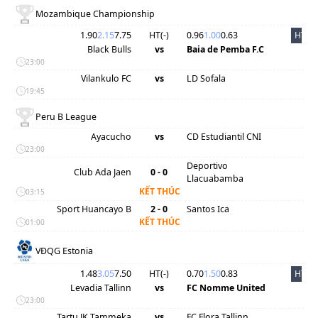
Mozambique Championship
1.90
2.15
7.75
HT(
-
)
0.96
1.00
0.63
HT
Black Bulls
vs
Baia de Pemba F.C
23:00
Vilankulo FC
vs
LD Sofala
19:45
Peru B League
Ayacucho
vs
CD Estudiantil CNI
23:00
Deportivo
Club Ada Jaen
0 - 0
Llacuabamba
KẾT THÚC
03:15
Sport Huancayo B
2 - 0
Santos Ica
KẾT THÚC
01:00
VĐQG Estonia
1.48
3.05
7.50
HT(
-
)
0.70
1.50
0.83
HT
Levadia Tallinn
vs
FC Nomme United
23:00
Tartu JK Tammeka
vs
FC Flora Tallinn