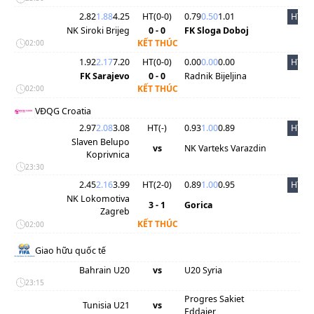
2.82
1.88
4.25
HT(
0
-
0
)
0.79
0.50
1.01
HT
NK Siroki Brijeg
0 - 0
FK Sloga Doboj
KẾT THÚC
02:00
1.92
2.17
7.20
HT(
0
-
0
)
0.00
0.00
0.00
HT
FK Sarajevo
0 - 0
Radnik Bijeljina
KẾT THÚC
02:00
VĐQG Croatia
2.97
2.08
3.08
HT(
-
)
0.93
1.00
0.89
HT
Slaven Belupo
vs
NK Varteks Varazdin
Koprivnica
23:30
2.45
2.16
3.99
HT(
2
-
0
)
0.89
1.00
0.95
HT
NK Lokomotiva
3 - 1
Gorica
Zagreb
KẾT THÚC
02:00
Giao hữu quốc tế
Bahrain U20
vs
U20 Syria
23:15
Progres Sakiet
Tunisia U21
vs
Eddaier