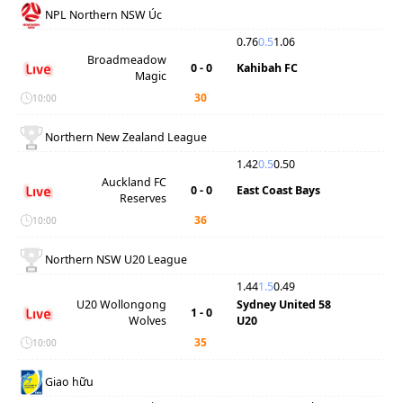
NPL Northern NSW Úc
0.76
0.5
1.06
Broadmeadow
0 - 0
Kahibah FC
Magic
'
30
10:00
Northern New Zealand League
1.42
0.5
0.50
Auckland FC
0 - 0
East Coast Bays
Reserves
'
36
10:00
Northern NSW U20 League
1.44
1.5
0.49
U20 Wollongong
Sydney United 58
1 - 0
Wolves
U20
'
35
10:00
Giao hữu