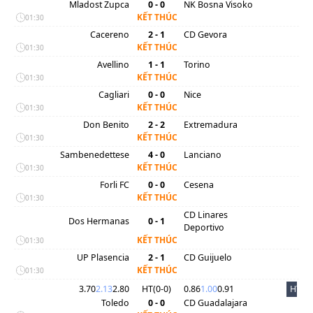
Mladost Zupca
0 - 0
NK Bosna Visoko
KẾT THÚC
01:30
Cacereno
2 - 1
CD Gevora
KẾT THÚC
01:30
Avellino
1 - 1
Torino
KẾT THÚC
01:30
Cagliari
0 - 0
Nice
KẾT THÚC
01:30
Don Benito
2 - 2
Extremadura
KẾT THÚC
01:30
Sambenedettese
4 - 0
Lanciano
KẾT THÚC
01:30
Forli FC
0 - 0
Cesena
KẾT THÚC
01:30
CD Linares
Dos Hermanas
0 - 1
Deportivo
KẾT THÚC
01:30
UP Plasencia
2 - 1
CD Guijuelo
KẾT THÚC
01:30
3.70
2.13
2.80
HT(
0
-
0
)
0.86
1.00
0.91
HT
Toledo
0 - 0
CD Guadalajara