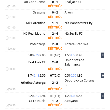
UB Conquense
0 - 1
Real Jaen CF
KẾT THÚC
01:00
Osasuna
0 - 2
Al Ain
KẾT THÚC
01:00
Nữ Fiorentina
1 - 1
Nữ Manchester City
KẾT THÚC
01:00
Nữ Real Madrid
2 - 4
Nữ Sevilla FC
KẾT THÚC
01:00
Potkozarje
2 - 0
Kozara Gradiska
KẾT THÚC
00:30
5.00
2.29
2.05
HT(
1
-
0
)
1.50
1.50
0.43
HT
Unionistas de
Real Avila CF
2 - 0
Salamanca
KẾT THÚC
00:30
3.74
2.13
2.59
HT(
2
-
0
)
0.51
0.50
1.36
HT
Deportivo La Coruna
Atletico Astorga
2 - 2
B
KẾT THÚC
00:30
3.20
2.12
2.94
HT(
1
-
1
)
1.20
1.00
0.55
HT
CF La Nucia
1 - 2
Alcoyano
KẾT THÚC
00:30