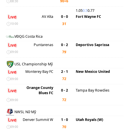
'
90+6
08:30
1.05
0.5
0.77
AV Alta
0 - 0
Fort Wayne FC
'
31
10:00
VĐQG Costa Rica
Puntarenas
0 - 2
Deportivo Saprissa
'
79
09:00
USL Championship Mỹ
Monterey Bay FC
2 - 1
New Mexico United
'
72
09:00
Orange County
0 - 2
Tampa Bay Rowdies
Blues FC
'
72
09:00
NWSL Nữ Mỹ
Denver Summit W
1 - 0
Utah Royals (W)
'
70
09:00