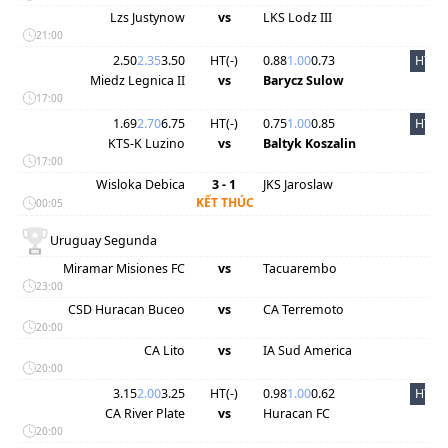
Lzs Justynow
vs
LKS Lodz III
21:00
2.50
2.35
3.50
HT(
-
)
0.88
1.00
0.73
HT
Miedz Legnica II
vs
Barycz Sulow
17:00
1.69
2.70
6.75
HT(
-
)
0.75
1.00
0.85
HT
KTS-K Luzino
vs
Baltyk Koszalin
17:00
Wisloka Debica
3 - 1
JKS Jaroslaw
KẾT THÚC
00:05
Uruguay Segunda
Miramar Misiones FC
vs
Tacuarembo
23:00
CSD Huracan Buceo
vs
CA Terremoto
20:00
CA Lito
vs
IA Sud America
20:00
3.15
2.00
3.25
HT(
-
)
0.98
1.00
0.62
HT
CA River Plate
vs
Huracan FC
20:00