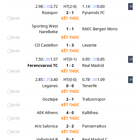
2.98
2.38
2.72
HT(
2
-
0
)
1.14
1.50
0.60
HT
Rizespor
2 - 1
Pyramids FC
KẾT THÚC
00:00
Sporting West
1 - 1
RAEC Bergen Mons
Harelbeke
KẾT THÚC
00:00
CD Castellon
1 - 3
Levante
KẾT THÚC
00:00
7.50
2.88
1.57
HT(
0
-
1
)
0.95
1.50
0.85
HT
Ferencvarosi TC
1 - 2
Real Madrid
KẾT THÚC
00:00
2.85
2.25
3.40
HT(
0
-
0
)
0.78
1.00
1.09
HT
Leganes
0 - 0
Tenerife
KẾT THÚC
00:00
Goztepe
2 - 1
Trabzonspor
KẾT THÚC
00:00
AEK Athens
4 - 0
Kallithea
KẾT THÚC
00:00
Aris Salonica
2 - 2
Panserraikos
KẾT THÚC
00:00
Valladolid B
0 - 1
Real Madrid C