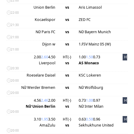
22:00
Union Berlin
vs
Aris Limassol
22:00
Kocaelispor
vs
ZED FC
21:30
Nữ Paris FC
vs
Nữ Bayern Munich
21:00
Dijon w
vs
1.FSV Mainz 05 (W)
21:00
2.00
2.60
4.50
HT(
-
)
1.00
1.50
0.73
HT
Liverpool
vs
AS Monaco
20:30
Roeselare Daisel
vs
KSC Lokeren
20:00
Nữ Werder Bremen
vs
Nữ Wolfsburg
20:00
4.56
2.46
2.00
HT(
-
)
0.73
1.00
0.97
HT
Nữ Union Berlin
vs
Nữ Inter Milan
20:00
3.10
1.95
3.50
HT(
-
)
0.63
0.50
0.96
HT
AmaZulu
vs
Sekhukhune United
20:00