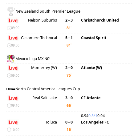
New Zealand South Premier League
Nelson Suburbs
2 - 3
Christchurch United
'
81
09:00
Cashmere Technical
5 - 1
Coastal Spirit
'
81
09:00
Mexico Liga MX Nữ
Monterrey (W)
2 - 0
Atlante (W)
'
75
09:00
North Central America Leagues Cup
Real Salt Lake
3 - 0
CF Atlante
'
66
09:10
0.94
0.5/1
0.94
Toluca
0 - 0
Los Angeles FC
'
16
10:20