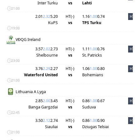
Inter Turku
vs
Lahti
21:00
2.01
2.32
5.20
HT(
-
)
1.16
1.00
0.74
HT
KuPS
vs
TPS Turku
19:00
VĐQG Ireland
3.57
2.02
2.73
HT(
-
)
1.11
1.00
0.76
HT
Shelbourne
vs
St. Patricks
23:00
3.76
2.29
2.27
HT(
-
)
1.06
1.00
0.80
HT
Waterford United
vs
Bohemians
21:00
Lithuania A Lyga
2.85
2.00
3.45
HT(
-
)
0.86
1.00
0.67
HT
Banga Gargzdai
vs
Suduva
22:45
3.50
2.12
2.74
HT(
-
)
0.86
1.00
0.90
HT
Siauliai
vs
Dziugas Telsiai
21:00