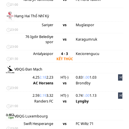
21:00
Hạng Hai Thổ Nhĩ Kỳ
Sariyer
vs
Muglaspor
23:00
76 Igdir Belediye
vs
Karagumruk
spor
23:00
Antalyaspor
4 - 3
Keciorengucu
KẾT THÚC
01:30
VĐQG Đan Mạch
4.25
2.18
2.23
HT(
-
)
0.83
1.00
1.03
HT
AC Horsens
vs
Brondby
23:00
2.59
2.19
3.32
HT(
-
)
0.74
1.00
1.13
HT
Randers FC
vs
Lyngby
21:00
VĐQG Luxembourg
Swift Hesperange
vs
FC Wiltz 71
23:00