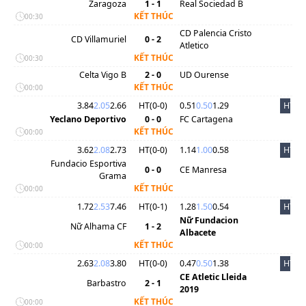
Zaragoza
1 - 1
Real Sociedad B
KẾT THÚC
00:30
CD Palencia Cristo
CD Villamuriel
0 - 2
Atletico
KẾT THÚC
00:30
Celta Vigo B
2 - 0
UD Ourense
KẾT THÚC
00:00
3.84
2.05
2.66
HT(
0
-
0
)
0.51
0.50
1.29
HT
Yeclano Deportivo
0 - 0
FC Cartagena
KẾT THÚC
00:00
3.62
2.08
2.73
HT(
0
-
0
)
1.14
1.00
0.58
HT
Fundacio Esportiva
0 - 0
CE Manresa
Grama
KẾT THÚC
00:00
1.72
2.53
7.46
HT(
0
-
1
)
1.28
1.50
0.54
HT
Nữ Fundacion
Nữ Alhama CF
1 - 2
Albacete
KẾT THÚC
00:00
2.63
2.08
3.80
HT(
0
-
0
)
0.47
0.50
1.38
HT
CE Atletic Lleida
Barbastro
2 - 1
2019
KẾT THÚC
00:00