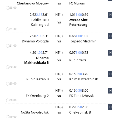
Chertanovo Moscow
vs
FC Murom
23:00
2.62
2.18
3.61
HT(
-
)
1.01
1.00
0.69
HT
Baltika-BFU
Zvezda Sint
vs
Kaliningrad
Petersburg
21:30
2.96
2.09
3.31
HT(
-
)
0.68
1.00
1.02
HT
Dynamo Vologda
vs
Torpedo Vladimir
21:00
4.20
1.96
2.71
HT(
-
)
0.97
1.00
0.73
HT
Dinamo
vs
Rubin Yalta
Makhachkala B
20:30
HT(
-
)
0.15
0.50
3.70
HT
Rubin Kazan B
vs
Khimik Dzerzhinsk
20:00
HT(
-
)
0.16
0.50
3.60
HT
FK Orenburg-2
vs
FK Zenit Izhevsk
20:00
HT(
-
)
0.29
0.50
2.30
HT
NoSta Novotroitsk
vs
Chelyabinsk B
19:00