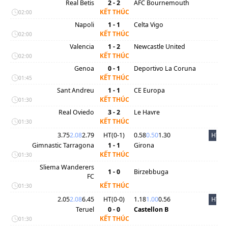
Real Betis
2 - 2
AFC Bournemouth
KẾT THÚC
02:00
Napoli
1 - 1
Celta Vigo
KẾT THÚC
02:00
Valencia
1 - 2
Newcastle United
KẾT THÚC
02:00
Genoa
0 - 1
Deportivo La Coruna
KẾT THÚC
01:45
Sant Andreu
1 - 1
CE Europa
KẾT THÚC
01:30
Real Oviedo
3 - 2
Le Havre
KẾT THÚC
01:30
3.75
2.08
2.79
HT(
0
-
1
)
0.58
0.50
1.30
HT
Gimnastic Tarragona
1 - 1
Girona
KẾT THÚC
01:30
Sliema Wanderers
1 - 0
Birzebbuga
FC
KẾT THÚC
01:30
2.05
2.08
6.45
HT(
0
-
0
)
1.18
1.00
0.56
HT
Teruel
0 - 0
Castellon B
KẾT THÚC
01:30