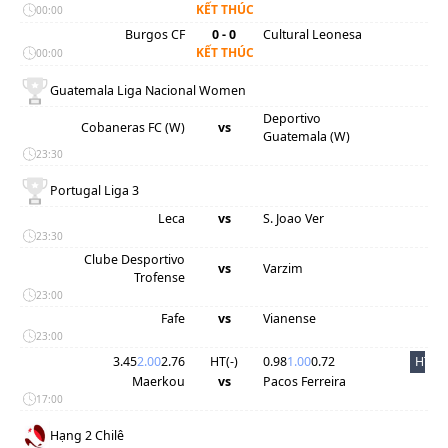
KẾT THÚC
00:00
Burgos CF
0 - 0
Cultural Leonesa
KẾT THÚC
00:00
Guatemala Liga Nacional Women
Deportivo
Cobaneras FC (W)
vs
Guatemala (W)
23:30
Portugal Liga 3
Leca
vs
S. Joao Ver
23:30
Clube Desportivo
vs
Varzim
Trofense
23:00
Fafe
vs
Vianense
23:00
3.45
2.00
2.76
HT(
-
)
0.98
1.00
0.72
HT
Maerkou
vs
Pacos Ferreira
17:00
Hạng 2 Chilê