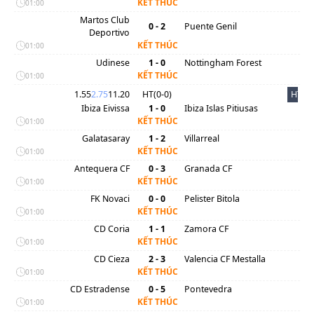
KẾT THÚC
01:00
Martos Club
0 - 2
Puente Genil
Deportivo
KẾT THÚC
01:00
Udinese
1 - 0
Nottingham Forest
KẾT THÚC
01:00
1.55
2.75
11.20
HT(
0
-
0
)
HT
Ibiza Eivissa
1 - 0
Ibiza Islas Pitiusas
KẾT THÚC
01:00
Galatasaray
1 - 2
Villarreal
KẾT THÚC
01:00
Antequera CF
0 - 3
Granada CF
KẾT THÚC
01:00
FK Novaci
0 - 0
Pelister Bitola
KẾT THÚC
01:00
CD Coria
1 - 1
Zamora CF
KẾT THÚC
01:00
CD Cieza
2 - 3
Valencia CF Mestalla
KẾT THÚC
01:00
CD Estradense
0 - 5
Pontevedra
KẾT THÚC
01:00