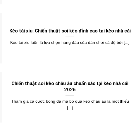
Kèo tài xỉu: Chiến thuật soi kèo đỉnh cao tại kèo nhà cái
Kèo tài xỉu luôn là lựa chọn hàng đầu của dân chơi cá độ bởi [...]
Chiến thuật soi kèo châu âu chuẩn xác tại kèo nhà cái
2026
Tham gia cá cược bóng đá mà bỏ qua kèo châu âu là một thiếu
[...]