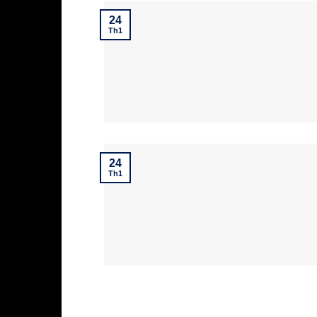
24
Th1
24
Th1