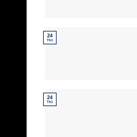
24
Th1
24
Th1