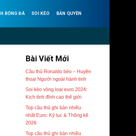
NH BÓNG ĐÁ
SOI KÈO
BẢN QUYỀN
Bài Viết Mới
Cầu thủ Ronaldo béo – Huyền
thoại Người ngoài hành tinh
Soi kèo vòng loại euro 2024:
Kịch tính đỉnh cao thế giới
Top cầu thủ ghi bàn nhiều
nhất Euro: Kỷ lục & Thống kê
2026
Top cầu thủ ghi bàn nhiều