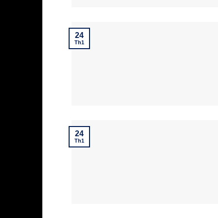
24
Th1
24
Th1