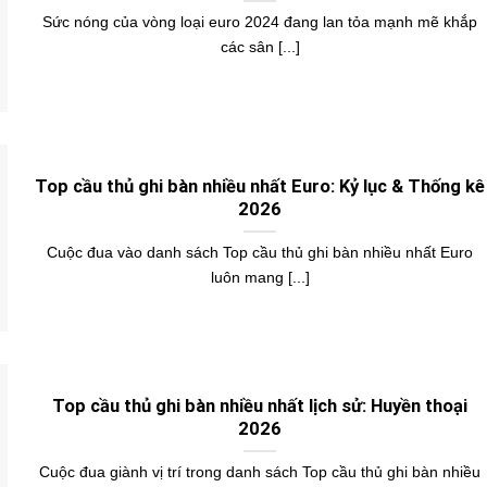
Sức nóng của vòng loại euro 2024 đang lan tỏa mạnh mẽ khắp
các sân [...]
Top cầu thủ ghi bàn nhiều nhất Euro: Kỷ lục & Thống kê
2026
Cuộc đua vào danh sách Top cầu thủ ghi bàn nhiều nhất Euro
luôn mang [...]
Top cầu thủ ghi bàn nhiều nhất lịch sử: Huyền thoại
2026
Cuộc đua giành vị trí trong danh sách Top cầu thủ ghi bàn nhiều