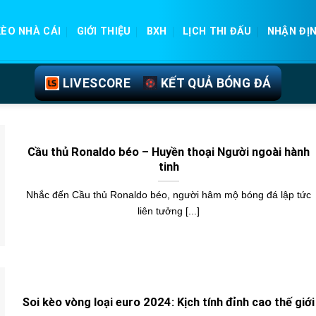
KÈO NHÀ CÁI
GIỚI THIỆU
BXH
LỊCH THI ĐẤU
NHẬN ĐỊ
LIVESCORE
KẾT QUẢ BÓNG ĐÁ
Cầu thủ Ronaldo béo – Huyền thoại Người ngoài hành
tinh
Nhắc đến Cầu thủ Ronaldo béo, người hâm mộ bóng đá lập tức
liên tưởng [...]
Soi kèo vòng loại euro 2024: Kịch tính đỉnh cao thế giới