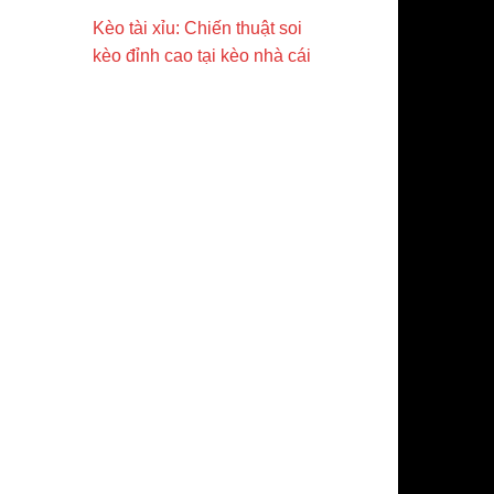
Kèo tài xỉu: Chiến thuật soi
kèo đỉnh cao tại kèo nhà cái