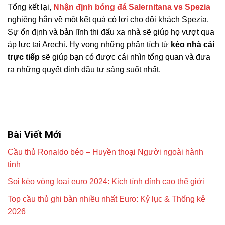
Tổng kết lại,
Nhận định bóng đá Salernitana vs Spezia
nghiêng hẳn về một kết quả có lợi cho đội khách Spezia.
Sự ổn định và bản lĩnh thi đấu xa nhà sẽ giúp họ vượt qua
áp lực tại Arechi. Hy vọng những phân tích từ
kèo nhà cái
trực tiếp
sẽ giúp bạn có được cái nhìn tổng quan và đưa
ra những quyết định đầu tư sáng suốt nhất.
Bài Viết Mới
Cầu thủ Ronaldo béo – Huyền thoại Người ngoài hành
tinh
Soi kèo vòng loại euro 2024: Kịch tính đỉnh cao thế giới
Top cầu thủ ghi bàn nhiều nhất Euro: Kỷ lục & Thống kê
2026