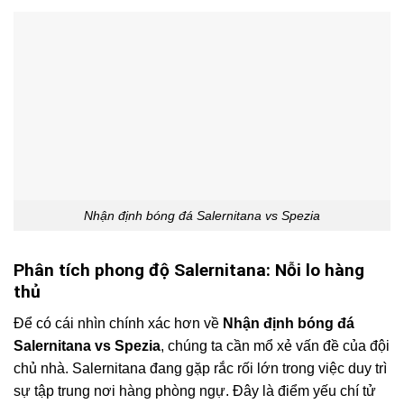
Nhận định bóng đá Salernitana vs Spezia
Phân tích phong độ Salernitana: Nỗi lo hàng
thủ
Để có cái nhìn chính xác hơn về
Nhận định bóng đá
Salernitana vs Spezia
, chúng ta cần mổ xẻ vấn đề của đội
chủ nhà. Salernitana đang gặp rắc rối lớn trong việc duy trì
sự tập trung nơi hàng phòng ngự. Đây là điểm yếu chí tử