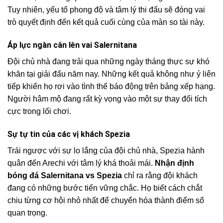
Tuy nhiên, yếu tố phong độ và tâm lý thi đấu sẽ đóng vai
trò quyết định đến kết quả cuối cùng của màn so tài này.
Áp lực ngàn cân lên vai Salernitana
Đội chủ nhà đang trải qua những ngày tháng thực sự khó
khăn tại giải đấu năm nay. Những kết quả không như ý liên
tiếp khiến họ rơi vào tình thế báo động trên bảng xếp hạng.
Người hâm mộ đang rất kỳ vọng vào một sự thay đổi tích
cực trong lối chơi.
Sự tự tin của các vị khách Spezia
Trái ngược với sự lo lắng của đội chủ nhà, Spezia hành
quân đến Arechi với tâm lý khá thoải mái.
Nhận định
bóng đá Salernitana vs Spezia
chỉ ra rằng đội khách
đang có những bước tiến vững chắc. Họ biết cách chắt
chiu từng cơ hội nhỏ nhất để chuyển hóa thành điểm số
quan trọng.