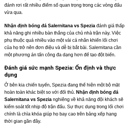
đánh rơi rất nhiều điểm số quan trọng trong các vòng đấu
vừa qua.
Nhận định bóng đá Salernitana vs Spezia
đánh giá thấp
khả năng ghi nhiều bàn thắng của chủ nhà trận này. Việc
phụ thuộc quá nhiều vào một vài cá nhân khiến lối chơi
của họ trở nên đơn điệu và dễ bị bắt bài. Salernitana cần
một phương án tấn công đa dạng hơn để tạo đột biến.
Đánh giá sức mạnh Spezia: Ổn định và thực
dụng
Ở bên kia chiến tuyến, Spezia đang thể hiện một bộ mặt
hoàn toàn khác biệt so với đối thủ.
Nhận định bóng đá
Salernitana vs Spezia
nghiêng về khả năng đội khách sẽ
kiểm soát tốt nhịp độ trận đấu. Sự thực dụng trong lối chơi
chính là chìa khóa giúp họ bay cao trên bảng xếp hạng
thời gian gần đây.