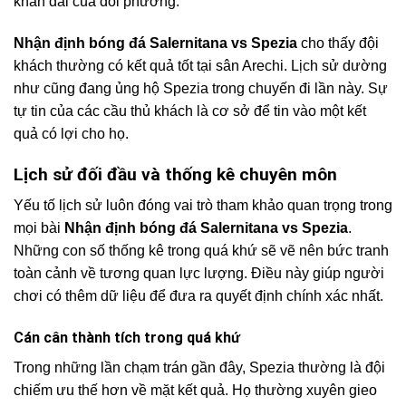
khán đài của đối phương.
Nhận định bóng đá Salernitana vs Spezia
cho thấy đội
khách thường có kết quả tốt tại sân Arechi. Lịch sử dường
như cũng đang ủng hộ Spezia trong chuyến đi lần này. Sự
tự tin của các cầu thủ khách là cơ sở để tin vào một kết
quả có lợi cho họ.
Lịch sử đối đầu và thống kê chuyên môn
Yếu tố lịch sử luôn đóng vai trò tham khảo quan trọng trong
mọi bài
Nhận định bóng đá Salernitana vs Spezia
.
Những con số thống kê trong quá khứ sẽ vẽ nên bức tranh
toàn cảnh về tương quan lực lượng. Điều này giúp người
chơi có thêm dữ liệu để đưa ra quyết định chính xác nhất.
Cán cân thành tích trong quá khứ
Trong những lần chạm trán gần đây, Spezia thường là đội
chiếm ưu thế hơn về mặt kết quả. Họ thường xuyên gieo